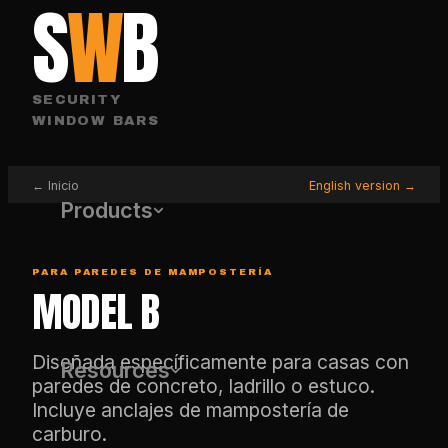
S
W
B
SECURITY
WINDOW BARS
← Inicio
English version →
Products
PARA PAREDES DE MAMPOSTERÍA
MODEL B
Diseñada específicamente para casas con
Resources
paredes de concreto, ladrillo o estuco.
Incluye anclajes de mampostería de
carburo.